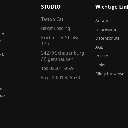
STUDIO
Wichtige Lin
Tattoo Cat
Anfahrt
Birgit Lessing
Impressum
ger
Korbacher Straße
Datenschutz
er
17b
AGB
34270 Schauenburg
it,
Presse
/ Elgershausen
Links
Tel: 05601 5699
Pflegehinweise
Fax: 05601 925673
en
oos