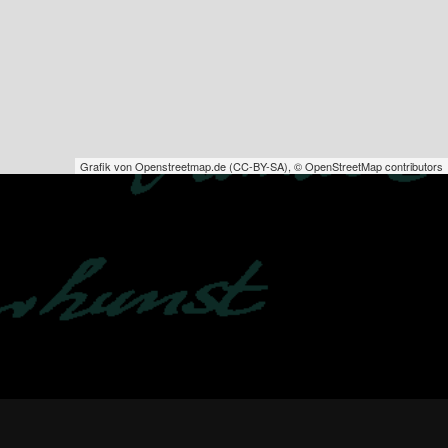
Grafik von
Openstreetmap.de
(
CC-BY-SA
),
© OpenStreetMap contributors